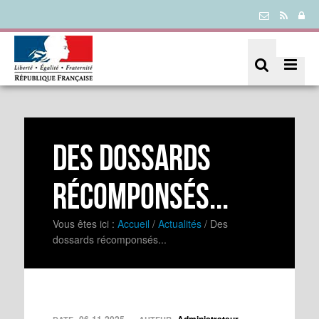
Des dossards
récomponsés...
Vous êtes ici :
Accueil
/
Actualités
/
Des
dossards récomponsés...