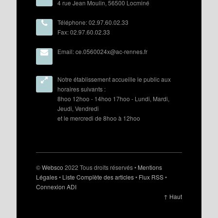
4 rue Jean Moulin, 56500 Locminé
Téléphone: 02.97.60.02.33
Fax: 02.97.60.02.33
Email: ce.0560024x@ac-rennes.fr
Notre établissement accueille le public aux
horaires suivants :
8hoo 12hoo - 14hoo 17hoo - Lundi, Mardi,
Jeudi, Vendredi
et le mercredi de 8hoo à 12hoo
©
Websco
2022 Tous droits réservés •
Mentions
Légales
•
Liste Complète des articles
•
Flux RSS
•
Connexion ADI
↑ Haut