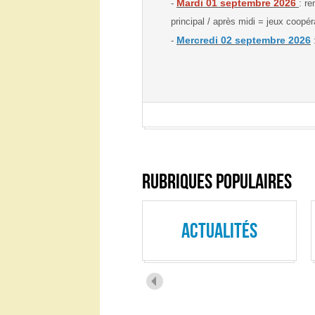
midi = jeux coopératifs).
Mercredi 02 septembre
-
2026
TOUS
: rentrée de
les
À la une
élèves et début des cours.
...
Par Administrateur
LIRE LA SUITE
Le collège Jean MOULIN propose un
un test de sélection
aura lieu l
Si votre enfant est intéressé par c