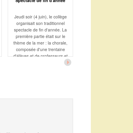
CDI
Spectacle de fin d'année
Découverte d'une librai
indépendante en 4èm
Jeudi soir (4 juin), le collège
Le 3 avril, dans le cadre
organisait son traditionnel
dispositif "Jeunes en librair
spectacle de fin d'année. La
les 4è Opale ont découver
première partie était sur le
librairie indépendante "
thème de la mer : la chorale,
Silence de la mer" à Vann
composée d'une trentaine
accompagnés par M. Gokt
d'élèves et de professeurs et
professeur de français, e
conduite par le professeurs de
Ciscarès, professeur-