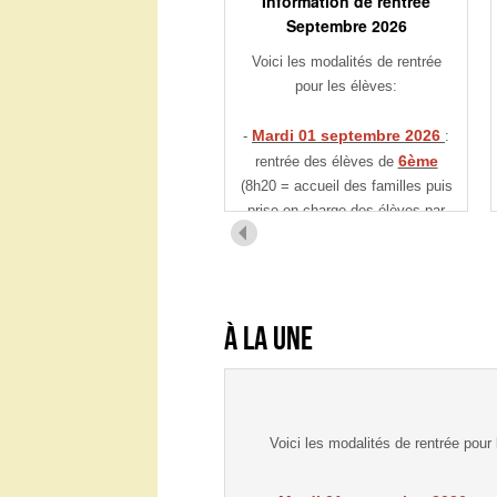
Participer à la
vie du collège
Dernières Informations
Information de rentrée
Septembre 2026
Voici les modalités de rentrée
pour les élèves:
Mardi 01 septembre 2026
-
:
6ème
rentrée des élèves de
(8h20 = accueil des familles puis
prise en charge des élèves par
leur professeur principal / après