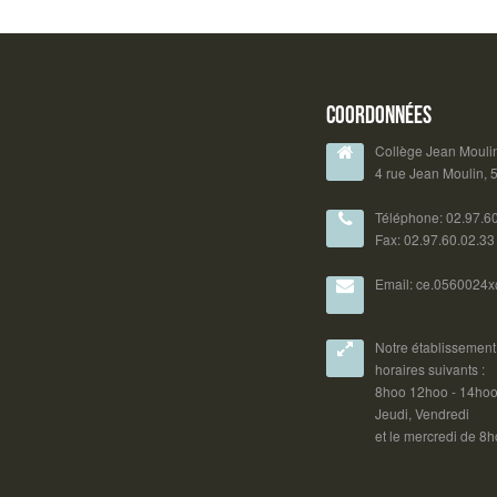
shôjos (romance, amitié) comme cela
était jusqu'à présent. Des échanges
entre élèves ont ponctué l'année,
notamment pendant les séance du
club manga au CDI. "Bloom" de Saka
Mikami (premier tome édité en 2021)
a été choisi à la majorité par les
élèves ayant participé au concours
jusqu'en mai : il évoque la rencontre
d'un garçon et d'une jeune fille
scolarisés dans deux lycées que tout
oppose sur le plan social et de la