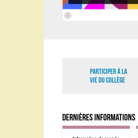
Label EAC
Le collège a obtenu la labellisa
L'ouverture artistique et culturel
l'établissement.