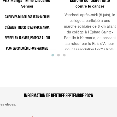
Horaires
Restauration
Prix Manga "Mme Ciscarès"
Marche solidiare: lutte
Sensei
contre le cancer
Vendredi après-midi (5 juin), le
23 élèves du collège Jean-Moulin
collège a participé a une
marche solidaire de 6 km allant
s'étaient inscrits au Prix Manga
du collège à l'Ephad Sainte-
Famille à Kermaria, en passant
Sensei, en janvier, proposé au CDI
au retour par le Bois d'Amour
pour la cinquième fois par Mme
pour l'association Loc'O'Motiv
dans le cadre de la lutte contre