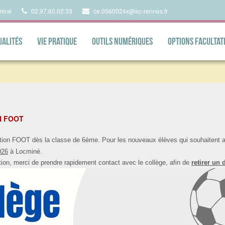
miné
02.97.60.02.33
ce.0560024x@ac-rennes.fr
ualités
Vie pratique
Outils numériques
Options facultat
ON FOOT
on FOOT dès la classe de 6ème. Pour les nouveaux élèves qui souhaitent ac
026
à Locminé.
ction, merci de prendre rapidement contact avec le collège, afin de
retirer un