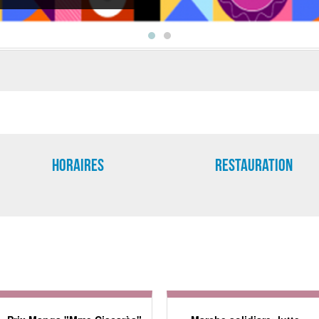
tion EAC de niveau 1.
le est un axe prioritaire de