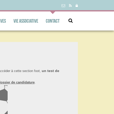
ives
Vie associative
Contact
un test de
céder à cette section foot,
 dossier de candidature
.