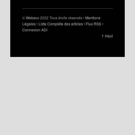
©
Websco
2022 Tous droits réservés •
Mentions
Légales
•
Liste Complète des articles
•
Flux RSS
•
Connexion ADI
↑ Haut