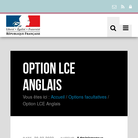
Option LCE
Anglais
Vous êtes ici :
Accueil
/
Options facultatives
/
Option LCE Anglais