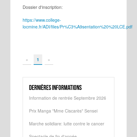
Dossier d'inscription:
https://www.college-
locmine.fr/ADI/files/Pr%C3%A9sentation%20%20LCE.pdf
«
1
»
Dernières informations
Information de rentrée Septembre 2026
Prix Manga "Mme Ciscarès" Sensei
Marche solidiare: lutte contre le cancer
Spectacle de fin d'année