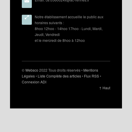
Notre établissement accueille le public aux
horaires suivants :
8hoo 12hoo - 14hoo 17hoo - Lundi, Mardi,
Jeudi, Vendredi
et le mercredi de 8hoo à 12hoo
©
Websco
2022 Tous droits réservés •
Mentions
Légales
•
Liste Complète des articles
•
Flux RSS
•
Connexion ADI
↑ Haut