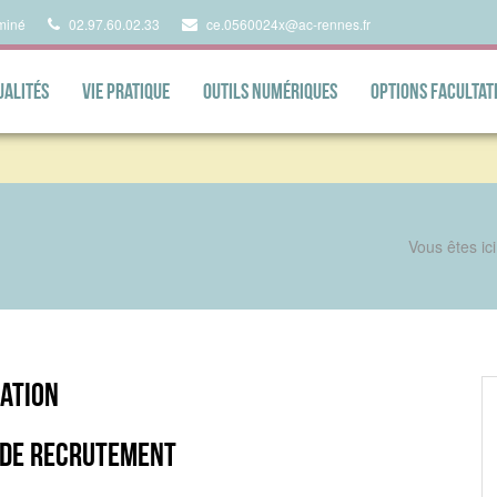
miné
02.97.60.02.33
ce.0560024x@ac-rennes.fr
ualités
Vie pratique
Outils numériques
Options facultat
Vous êtes ici
ation
 DE RECRUTEMENT