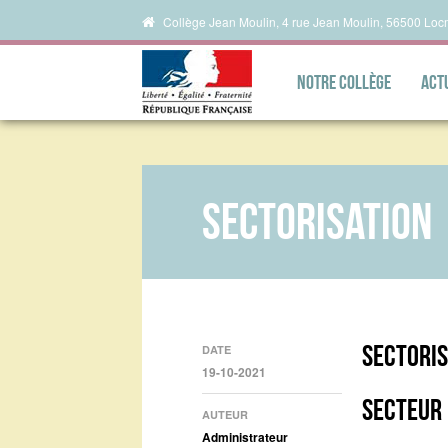
Collège Jean Moulin, 4 rue Jean Moulin, 56500 Loc
Notre collège
Act
Sectorisation
Sectoris
DATE
19-10-2021
SECTEUR
AUTEUR
Administrateur