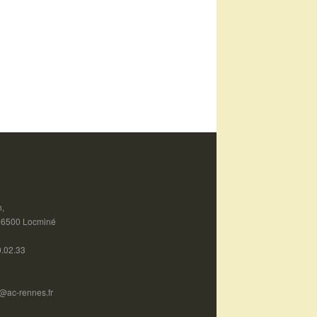
n,
 56500 Locminé
0.02.33
@ac-rennes.fr