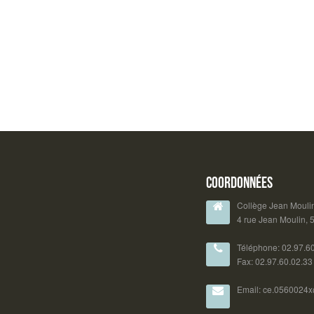
Coordonnées
Collège Jean Mouli
4 rue Jean Moulin,
Téléphone: 02.97.6
Fax: 02.97.60.02.33
Email: ce.0560024x