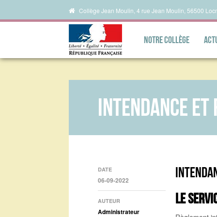
Collège Jean Moulin, 4 rue Jean Moulin, 56500 Loc
Notre collège
Act
Intendance et
Intendan
DATE
06-09-2022
Le servi
AUTEUR
Administrateur