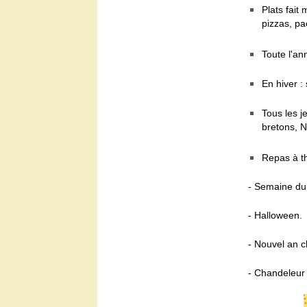
Plats fait
pizzas, paë
Toute l'ann
En hiver :
Tous les j
bretons, Nu
Repas à th
- Semaine du 
- Halloween.
- Nouvel an c
- Chandeleur 