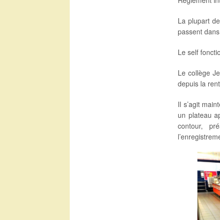
Règlement int
La plupart de
passent dans 
Le self foncti
Le collège J
depuis la ren
Il s’agit mai
un plateau a
contour, pr
l’enregistrem