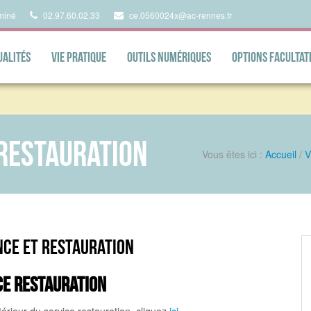
miné
02.97.60.02.33
ce.0560024x@ac-rennes.fr
ualités
Vie pratique
Outils numériques
Options facultat
 restauration
Vous êtes ici :
Accueil
/
V
ce et restauration
ce restauration