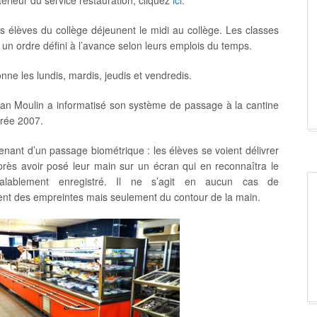
érieur du service restauration, cliquez
ici
.
s élèves du collège déjeunent le midi au collège. Les classes
un ordre défini à l’avance selon leurs emplois du temps.
onne les lundis, mardis, jeudis et vendredis.
ean Moulin a informatisé son système de passage à la cantine
trée 2007.
ntenant d’un passage biométrique : les élèves se voient délivrer
près avoir posé leur main sur un écran qui en reconnaîtra le
éalablement enregistré. Il ne s’agit en aucun cas de
ent des empreintes mais seulement du contour de la main.