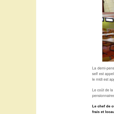
La demi-pensi
self est appe
le midi est a
Le coût de la 
pensionnaires
Le chef de c
frais et loca