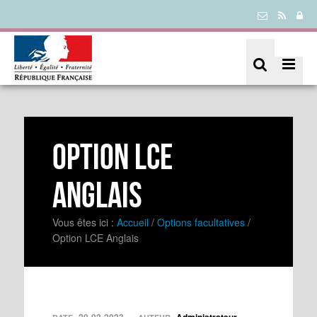
Option LCE
Anglais
Vous êtes ici :
Accueil
/
Options facultatives
/
Option LCE Anglais