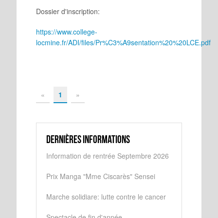
Dossier d'inscription:
https://www.college-
locmine.fr/ADI/files/Pr%C3%A9sentation%20%20LCE.pdf
«
1
»
Dernières informations
Information de rentrée Septembre 2026
Prix Manga "Mme Ciscarès" Sensei
Marche solidiare: lutte contre le cancer
Spectacle de fin d'année