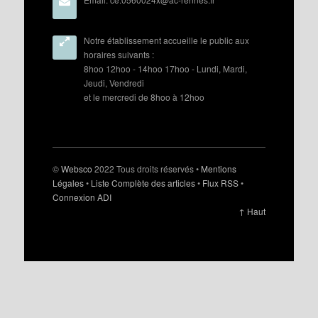
Notre établissement accueille le public aux
horaires suivants :
8hoo 12hoo - 14hoo 17hoo - Lundi, Mardi,
Jeudi, Vendredi
et le mercredi de 8hoo à 12hoo
©
Websco
2022 Tous droits réservés •
Mentions
Légales
•
Liste Complète des articles
•
Flux RSS
•
Connexion ADI
↑ Haut