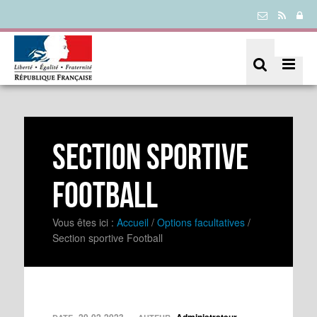
Section sportive
Football
Vous êtes ici :
Accueil
/
Options facultatives
/
Section sportive Football