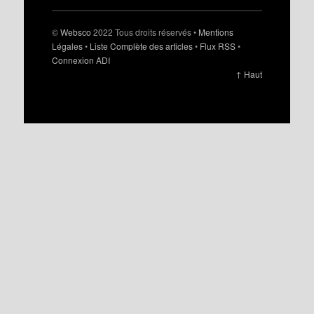
©
Websco
2022 Tous droits réservés •
Mentions
Légales
•
Liste Complète des articles
•
Flux RSS
•
Connexion ADI
↑ Haut