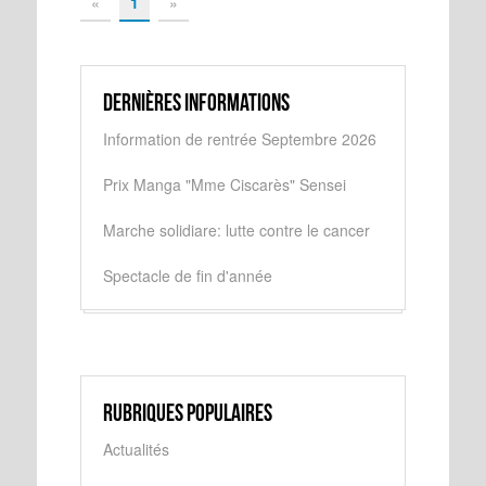
«
1
»
Dernières informations
Information de rentrée Septembre 2026
Prix Manga "Mme Ciscarès" Sensei
Marche solidiare: lutte contre le cancer
Spectacle de fin d'année
Rubriques populaires
Actualités