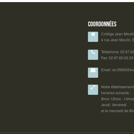
Coordonnées
Collège Jean Mouli
4 rue Jean Moulin,
Téléphone: 02.97.6
Fax: 02.97.60.02.33
Email: ce.0560024x
Notre établissement 
horaires suivants :
8hoo 12hoo - 14hoo 
Jeudi, Vendredi
et le mercredi de 8