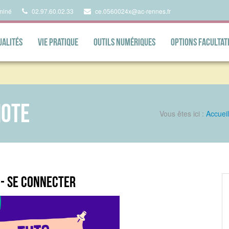
miné
02.97.60.02.33
ce.0560024x@ac-rennes.fr
ualités
Vie pratique
Outils numériques
Options facultat
note
Vous êtes ici :
Accueil
- se connecter