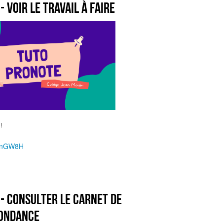
- voir le travail à faire
!
me/nGW8H
- consulter le carnet de
ondance