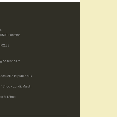
n,
 56500 Locminé
0.02.33
@ac-rennes.fr
accueille le public aux
17hoo - Lundi, Mardi,
hoo à 12hoo