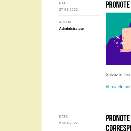
Pronote 
DATE
27-01-2022
AUTEUR
Administrateur
Suivez le lien 
http://urlr.
Pronote 
DATE
27-01-2022
corresp