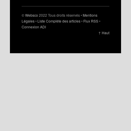
©
Websco
2022 Tous droits réservés •
Mentions
Légales
•
Liste Complète des articles
•
Flux RSS
•
Connexion ADI
↑ Haut