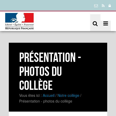
Présentation -
photos du
collège
Vous êtes ici :
Accueil
/
Notre collège
/
Présentation - photos du collège