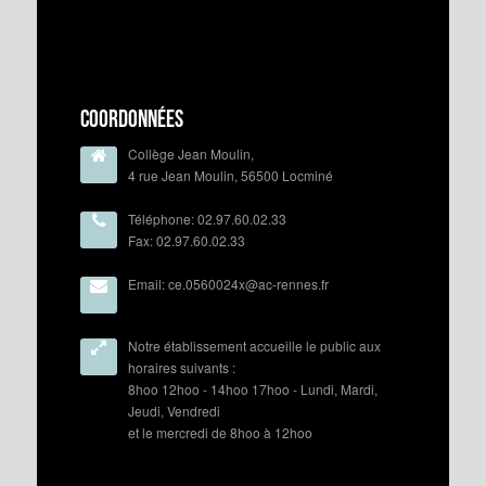
Coordonnées
Collège Jean Moulin,
4 rue Jean Moulin, 56500 Locminé
Téléphone: 02.97.60.02.33
Fax: 02.97.60.02.33
Email: ce.0560024x@ac-rennes.fr
Notre établissement accueille le public aux
horaires suivants :
8hoo 12hoo - 14hoo 17hoo - Lundi, Mardi,
Jeudi, Vendredi
et le mercredi de 8hoo à 12hoo