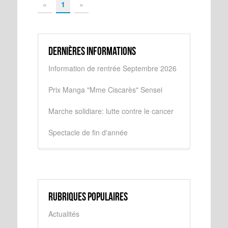
«
1
»
Dernières informations
Information de rentrée Septembre 2026
Prix Manga "Mme Ciscarès" Sensei
Marche solidiare: lutte contre le cancer
Spectacle de fin d'année
Rubriques populaires
Actualités